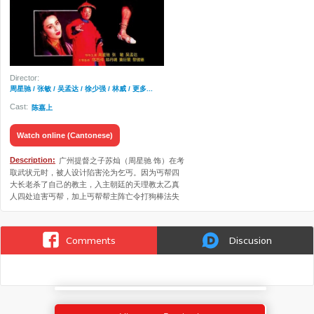
Director:
周星驰 / 张敏 / 吴孟达 / 徐少强 / 林威 / 更多...
Cast:
陈嘉上
Watch online (Cantonese)
Description:
广州提督之子苏灿（周星驰 饰）在考
取武状元时，被人设计陷害沦为乞丐。因为丐帮四
大长老杀了自己的教主，入主朝廷的天理教太乙真
人四处迫害丐帮，加上丐帮帮主阵亡令打狗棒法失
传，丐帮一时四分五裂群龙无首。在心仪苏灿的如
霜（张敏 饰）的暗中帮助下，传功长老选中苏灿为
丐帮接班人，传以打狗律 法要诀。苏灿学艺成功
Comments
Discusion
后，成为新任帮主，开始团结各地丐帮会员自强，
共同奋力对抗天理教。太乙真人（徐少强 饰）欲拥
兵自立，预谋在皇帝狩猎之时下手行刺，不料消息
走露传到苏灿耳中。