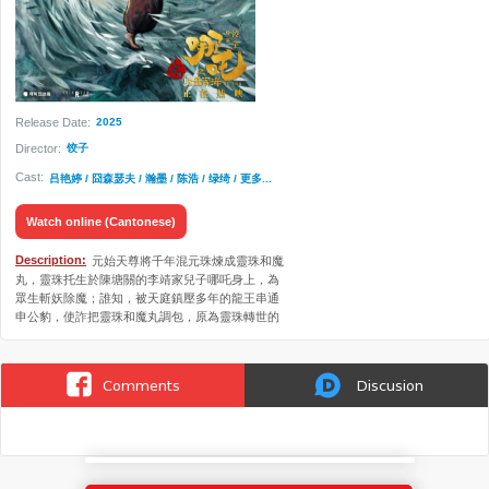
Release Date:
2025
Director:
饺子
Cast:
吕艳婷 / 囧森瑟夫 / 瀚墨 / 陈浩 / 绿绮 / 更多...
Watch online (Cantonese)
Description:
元始天尊將千年混元珠煉成靈珠和魔
丸，靈珠托生於陳塘關的李靖家兒子哪吒身上，為
眾生斬妖除魔；誰知，被天庭鎮壓多年的龍王串通
申公豹，使詐把靈珠和魔丸調包，原為靈珠轉世的
哪吒，出生後變成驚世大魔王...
Comments
Discusion